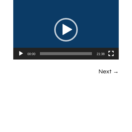
Video
Player
00:00
21:38
Next
→