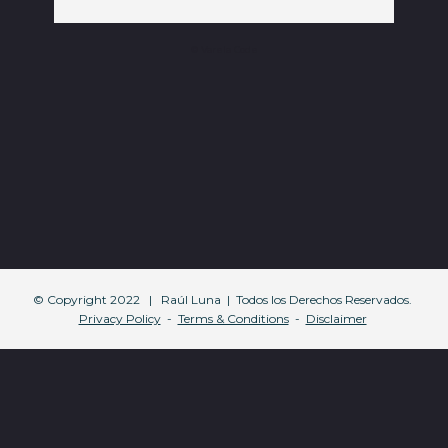
© Varela Code
© Copyright 2022   |   Raúl Luna  |  Todos los Derechos Reservados. 
Privacy Policy
  -  
Terms & Conditions
  -  
Disclaimer